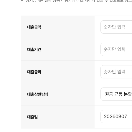
상기금액은 실제 상품 적용시에 다소 차이가 있을 수 있으므로 참
대
출
이
자
대출금액
금
융
계
산
기
표
이
대출기간
며
대
출
금
액,
대
출
기
대출금리
간,
대
출
금
리,
대
출
상
대출상환방식
환
방
식,
대
출
일
항
대출일
목
이
있
습
니
다.