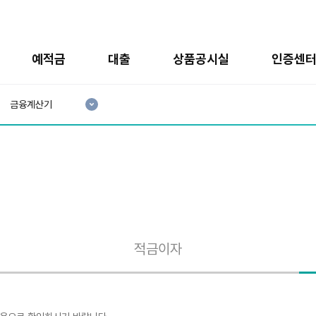
예적금
대출
상품공시실
인증센
현
재
금융계산기
3
분
류
:
적금이자