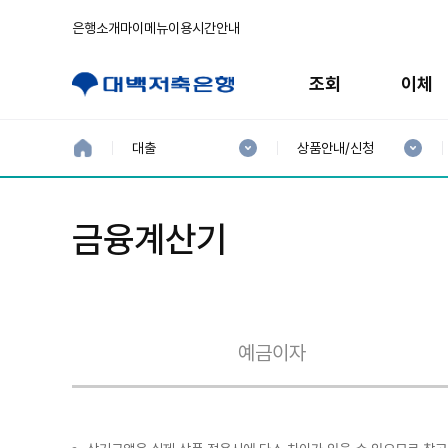
은행소개
마이메뉴
이용시간안내
주
메
조회
이체
뉴
현
현
재
재
홈
대출
상품안내/신청
으
1
2
로
분
분
류
류
:
:
금융계산기
예금이자
대
출
이
자