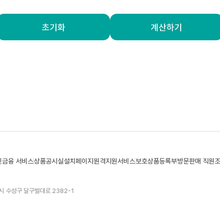
초기화
계산하기
민금융 서비스
상품공시실
설치페이지
원격지원서비스
보호상품등록부
방문판매 직원
시 수성구 달구벌대로 2382-1
콜센터 02-3978-800
디지털뱅킹고객센터(24시간365일연중무휴) 1544-3637