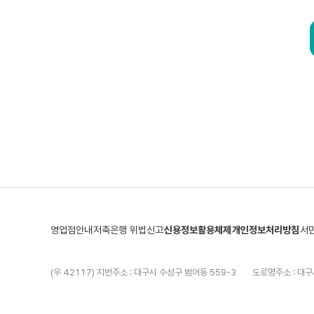
영업점안내
저축은행 위법신고
신용정보활용체제
개인정보처리방침
서
(우 42117) 지번주소 : 대구시 수성구 범어동 559-3
도로명주소 : 대구
TEL 053-742-3301
FAX 053-744-0335
금융사기 신고 야간 
Copyright(C) ALL Right Reserved.