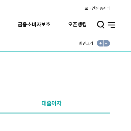
로그인
인증센터
터
금융소비자보호
오픈뱅킹
검
전
색
체
열
메
기
뉴
열
기
화면크기
확
축
대
소
대출이자