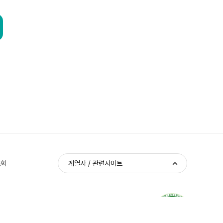
조회
계열사 / 관련사이트
금융사기 피해예방 안심센터 1544-3061