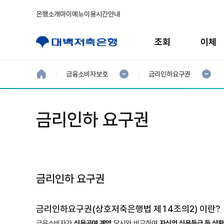
은행소개
마이메뉴
이용시간안내
주
메
조회
이체
뉴
현
현
재
재
홈
금융소비자보호
금리인하요구권
으
1
2
로
분
분
류
류
:
:
금리인하 요구권
금리인하 요구권
금리인하요구권(상호저축은행법 제14조의2) 이란?
금융소비자가
신용공여 계약
당시와 비교하여
자신의 신용등급 등 상