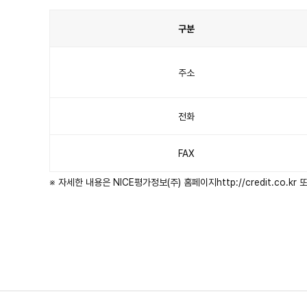
구분
제
출
방
법
주소
안
내
표
이
며
구
전화
분,
나
이
스
평
가
FAX
정
보,
코
리
※ 자세한 내용은 NICE평가정보(주) 홈페이지
http://credit.co.kr
또
아
크
레
딧
뷰
로
항
목
이
있
습
니
다.