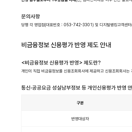
문의사항
당행 각 영업점(대표번호 : 053-742-3301) 및 디지털뱅킹고객센터(
비금융정보 신용평가 반영 제도 안내
<비금융정보 신용평가 반영> 제도란?
개인이 직접 비금융정보를 신용조회회사에 제공하고 신용조회회사는 
통신·공공요금 성실남부정보 등 개인신용평가 반영 
구분
통
신
·
반영대상자
공
공
요
금