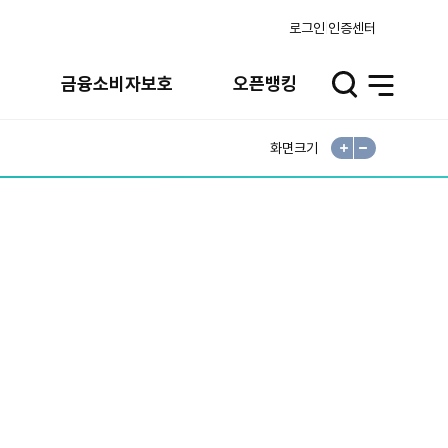
로그인
인증센터
터
금융소비자보호
오픈뱅킹
검
전
색
체
메
뉴
화면크기
확
축
대
소