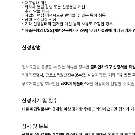
- 재무상태 개선
- 회사채 등급 상승 또는 신용등급 개선
- 추가 담보 제공
- 사업의 핵심 경쟁력으로 반영할 수 있는 특허 취득
- 당행 우수고객 선정
- 기타 신용상태의 현저한 개선 등의 사유로 요청한 경우
* 저축은행의 CSS(개인신용평가시스템) 및 심사결과에 따라 금리가 
신청방법
행사요건을 증빙할 수 있는 서류를 청부한
금리인하요구 신청서를 작
* 재직증명서, 근로소득원천징수영수증, 해당자격증, 기타 직위변동 확
상호저축은행 모바일앱
<SB톡톡플러스>
을 이용하여 신청할 수 있습
신청시기 및 횟수
대출 취급일로부터 6개월 이상 경과한 후
에 금리인하요구권 행사가 가
심사 및 통보
신청 접수일로부터 10영업일 이내
(단, 금리인하대상 여부 판단 필요