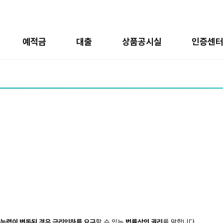
예적금
대출
상품공시실
인증센
환능력이 변동된 경우 금리인하를 요구
할 수 있는
법률상의 권리
를 말합니다.