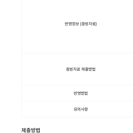
성
실
남
부
정
보
등
개
반영정보 (증빙자료)
인
신
용
평
가
반
영
안
내
표
이
며
구
분,
주
요
증빙자료 제출방법
내
용
항
목
이
있
습
니
반영방법
다.
유의사항
제출방법