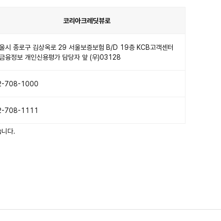
코리아크레딧뷰로
울시 종로구 김상옥로 29 서울보증보험 B/D 19층 KCB고객센터
금융정보 개인신용평가 담당자 앞 (우)03128
2-708-1000
2-708-1111
습니다.