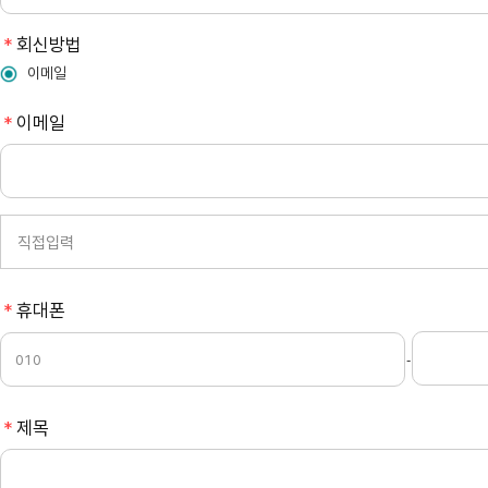
필
회신방법
수
이메일
필
이메일
수
필
휴대폰
수
-
필
제목
수