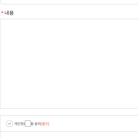
필
내용
수
개인정보 이용 동의
(필수)