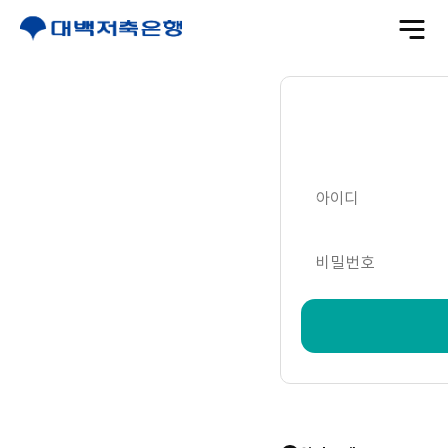
전
체
메
뉴
열
기
아이디
비밀번호