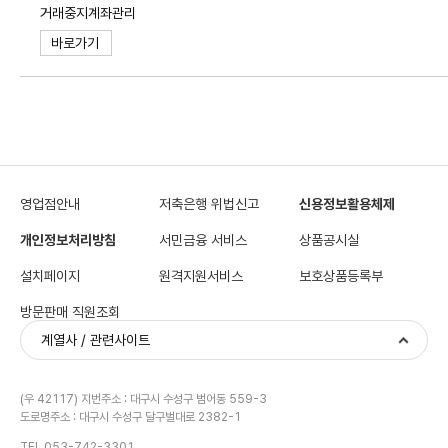
거래중지계좌관리
바로가기
영업점안내
저축은행 위법신고
신용정보활용체제
개인정보처리방침
서민금융 서비스
상품공시실
설치페이지
원격지원서비스
보호상품등록부
방문판매 직원조회
계열사 / 관련사이트
(우 42117) 지번주소 : 대구시 수성구 범어동 559-3
도로명주소 : 대구시 수성구 달구벌대로 2382-1
TEL 053-742-3301